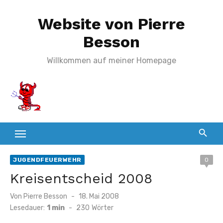
Zum
Website von Pierre
Inhalt
springen
Besson
Willkommen auf meiner Homepage
JUGENDFEUERWEHR
0
Kreisentscheid 2008
Veröffentlicht
Von
Pierre Besson
18. Mai 2008
am
Lesedauer:
1 min
-
230
Wörter