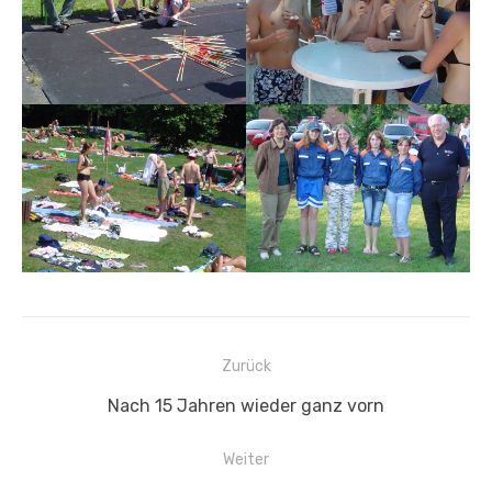
Beitragsnavigation
Zurück
Vorheriger
Nach 15 Jahren wieder ganz vorn
Beitrag:
Weiter