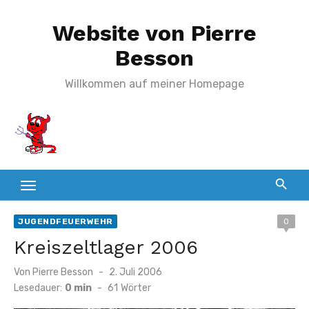
Zum
Website von Pierre
Inhalt
springen
Besson
Willkommen auf meiner Homepage
JUGENDFEUERWEHR
0
Kreiszeltlager 2006
Veröffentlicht
Von
Pierre Besson
2. Juli 2006
am
Lesedauer:
0 min
-
61
Wörter