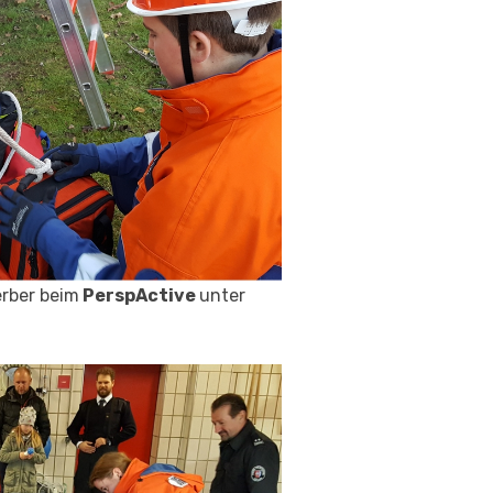
erber beim
PerspActive
unter