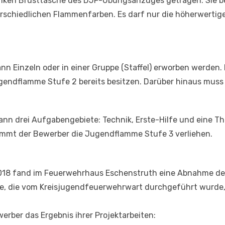
inken Brusttasche des DJF-Übungsanzuges getragen. Sie b
erschiedlichen Flammenfarben. Es darf nur die höherwert
nn Einzeln oder in einer Gruppe (Staffel) erworben werden.
gendflamme Stufe 2 bereits besitzen. Darüber hinaus muss 
nn drei Aufgabengebiete: Technik, Erste-Hilfe und eine T
ommt der Bewerber die Jugendflamme Stufe 3 verliehen.
018 fand im Feuerwehrhaus Eschenstruth eine Abnahme de
, die vom Kreisjugendfeuerwehrwart durchgeführt wurde, 
werber das Ergebnis ihrer Projektarbeiten: