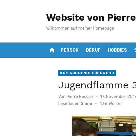
Zum
Inhalt
Website von Pierr
springen
Willkommen auf meiner Homepage
home
PERSON
BERUF
HOBBIES
KREISJUGENDFEUERWEHR
Jugendflamme 3
Veröffentlicht
Von
Pierre Besson
17. November 201
am
Lesedauer:
2 min
-
438
Wörter