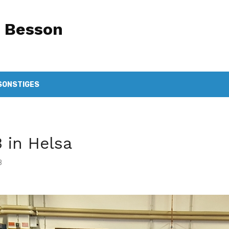
e Besson
SONSTIGES
 in Helsa
8