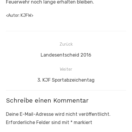
Feuerwehr noch lange erhalten bleiben.
<Autor: KJFW>
Beitragsnavigation
Zurück
Vorheriger
Landesentscheid 2016
Beitrag:
Weiter
Nächster
3. KJF Sportabzeichentag
Beitrag:
Schreibe einen Kommentar
Deine E-Mail-Adresse wird nicht veröffentlicht.
Erforderliche Felder sind mit
*
markiert