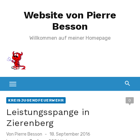
Zum
Website von Pierre
Inhalt
springen
Besson
Willkommen auf meiner Homepage
KREISJUGENDFEUERWEHR
0
Leistungsspange in
Zierenberg
Veröffentlicht
Von
Pierre Besson
18. September 2016
am