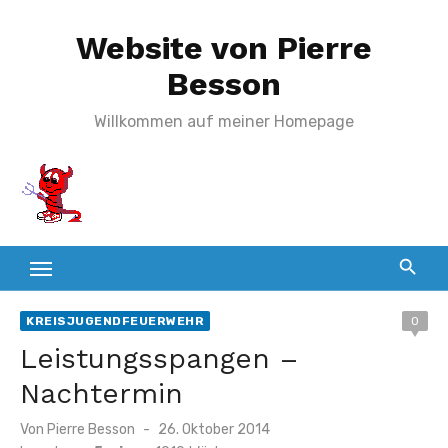
Zum
Website von Pierre
Inhalt
springen
Besson
Willkommen auf meiner Homepage
KREISJUGENDFEUERWEHR
0
Leistungsspangen –
Nachtermin
Veröffentlicht
Von
Pierre Besson
26. Oktober 2014
am