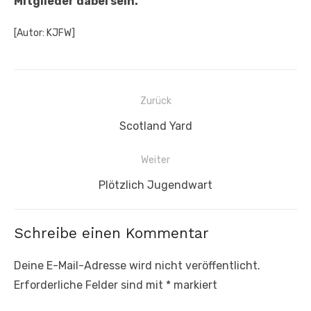
Mitglieder dabei sein.
[Autor: KJFW]
Beitragsnavigation
Zurück
Vorheriger
Scotland Yard
Beitrag:
Weiter
Nächster
Plötzlich Jugendwart
Beitrag:
Schreibe einen Kommentar
Deine E-Mail-Adresse wird nicht veröffentlicht.
Erforderliche Felder sind mit
*
markiert