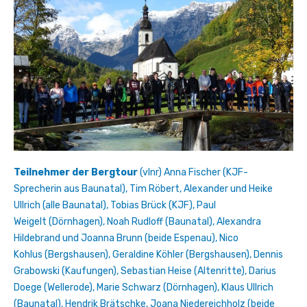
Teilnehmer der Bergtour
(vlnr) Anna Fischer (KJF-
Sprecherin aus Baunatal), Tim Röbert, Alexander und Heike
Ullrich (alle Baunatal), Tobias Brück (KJF), Paul
Weigelt (Dörnhagen), Noah Rudloff (Baunatal), Alexandra
Hildebrand und Joanna Brunn (beide Espenau), Nico
Kohlus (Bergshausen), Geraldine Köhler (Bergshausen), Dennis
Grabowski (Kaufungen), Sebastian Heise (Altenritte), Darius
Doege (Wellerode), Marie Schwarz (Dörnhagen), Klaus Ullrich
(Baunatal), Hendrik Brätschke, Joana Niedereichholz (beide