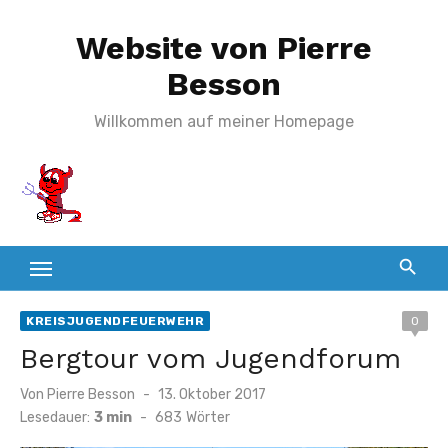
Zum
Website von Pierre
Inhalt
springen
Besson
Willkommen auf meiner Homepage
KREISJUGENDFEUERWEHR
0
Bergtour vom Jugendforum
Veröffentlicht
Von
Pierre Besson
13. Oktober 2017
am
Lesedauer:
3 min
-
683
Wörter