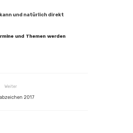
 kann und natürlich direkt
Termine und Themen werden
Weiter
ter
abzeichen 2017
ag: