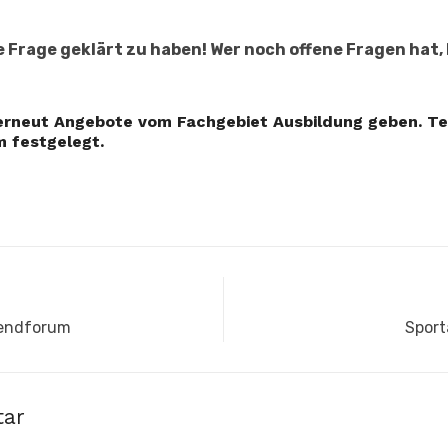
re Frage geklärt zu haben! Wer noch offene Fragen hat,
s erneut Angebote vom Fachgebiet Ausbildung geben. 
 festgelegt.
Nächs
endforum
Sport
Beitr
tar