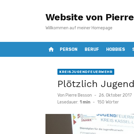
Zum
Inhalt
Website von Pierr
springen
Willkommen auf meiner Homepage
home
PERSON
BERUF
HOBBIES
KREISJUGENDFEUERWEHR
Plötzlich Jugen
Veröffentlicht
Von
Pierre Besson
26. Oktober 2017
am
Lesedauer:
1 min
-
150
Wörter