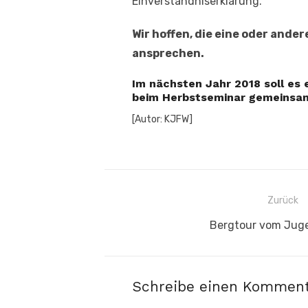
Einverständniserklärung.
Wir hoffen, die eine oder ande
ansprechen.
Im nächsten Jahr 2018 soll e
beim Herbstseminar gemeinsam
[Autor: KJFW]
Beitragsnavigation
Zurück
Vorheriger
Bergtour vom Jug
Beitrag:
Schreibe einen Kommen